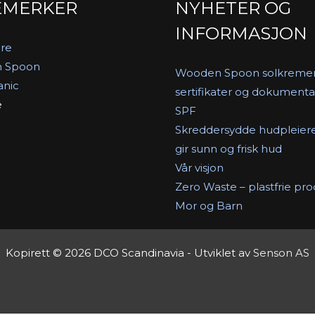
EMERKER
NYHETER OG
INFORMASJON
re
 Spoon
Wooden Spoon solkreme
anic
sertifikater og dokumenta
e
SPF
Skreddersydde hudpleier
gir sunn og frisk hud
Vår visjon
Zero Waste – plastfrie pr
Mor og Barn
Kopirett © 2026 DCO Scandinavia - Utviklet av
Senson AS