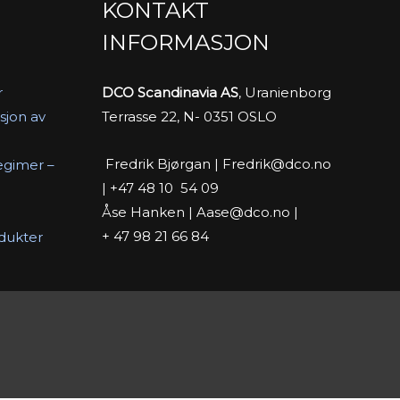
KONTAKT
INFORMASJON
r
DCO Scandinavia AS
, Uranienborg
sjon av
Terrasse 22, N- 0351 OSLO
Fredrik Bjørgan | Fredrik@dco.no
egimer –
| +47 48 10 54 09
Åse Hanken | Aase@dco.no |
+ 47 98 21 66 84
odukter