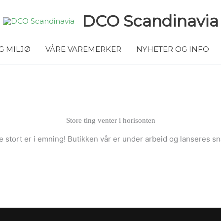
DCO Scandinavia
G MILJØ
VÅRE VAREMERKER
NYHETER OG INFO
Store ting venter i horisonten
 stort er i emning! Butikken vår er under arbeid og lanseres sn