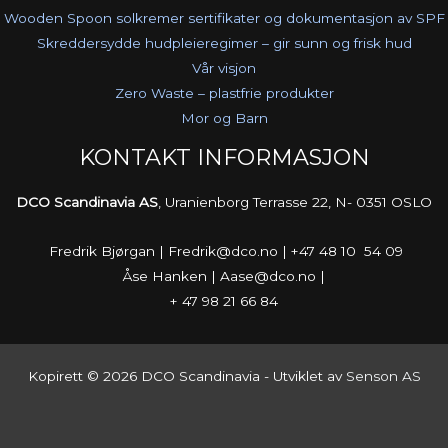
Wooden Spoon solkremer sertifikater og dokumentasjon av SPF
Skreddersydde hudpleieregimer – gir sunn og frisk hud
Vår visjon
Zero Waste – plastfrie produkter
Mor og Barn
KONTAKT INFORMASJON
DCO Scandinavia AS
, Uranienborg Terrasse 22, N- 0351 OSLO
Fredrik Bjørgan | Fredrik@dco.no | +47 48 10 54 09
Åse Hanken | Aase@dco.no |
+ 47 98 21 66 84
Kopirett © 2026 DCO Scandinavia - Utviklet av
Senson AS