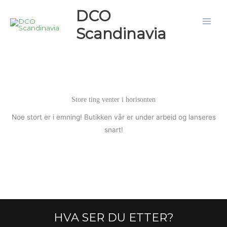
Hopp
DCO
rett
Scandinavia
til
innholdet
Store ting venter i horisonten
Noe stort er i emning! Butikken vår er under arbeid og lanseres
snart!
HVA SER DU ETTER?