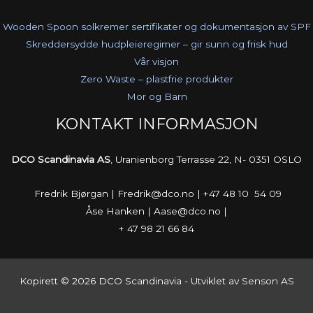
Wooden Spoon solkremer sertifikater og dokumentasjon av SPF
Skreddersydde hudpleieregimer – gir sunn og frisk hud
Vår visjon
Zero Waste – plastfrie produkter
Mor og Barn
KONTAKT INFORMASJON
DCO Scandinavia AS
, Uranienborg Terrasse 22, N- 0351 OSLO
Fredrik Bjørgan | Fredrik@dco.no | +47 48 10 54 09
Åse Hanken | Aase@dco.no |
+ 47 98 21 66 84
Kopirett © 2026 DCO Scandinavia - Utviklet av
Senson AS