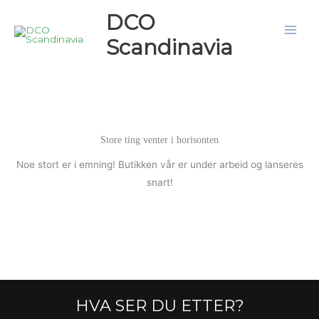
Hopp
DCO
rett
Scandinavia
til
innholdet
Store ting venter i horisonten
Noe stort er i emning! Butikken vår er under arbeid og lanseres
snart!
HVA SER DU ETTER?