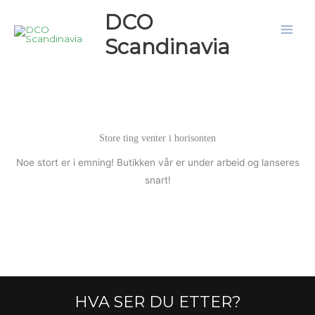
Hopp
DCO
rett
Scandinavia
til
innholdet
Store ting venter i horisonten
Noe stort er i emning! Butikken vår er under arbeid og lanseres
snart!
HVA SER DU ETTER?