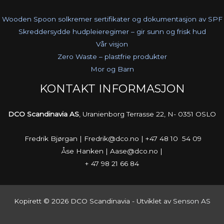
Wooden Spoon solkremer sertifikater og dokumentasjon av SPF
Skreddersydde hudpleieregimer – gir sunn og frisk hud
Vår visjon
Zero Waste – plastfrie produkter
Mor og Barn
KONTAKT INFORMASJON
DCO Scandinavia AS
, Uranienborg Terrasse 22, N- 0351 OSLO
Fredrik Bjørgan | Fredrik@dco.no | +47 48 10 54 09
Åse Hanken | Aase@dco.no |
+ 47 98 21 66 84
Kopirett © 2026 DCO Scandinavia - Utviklet av
Senson AS