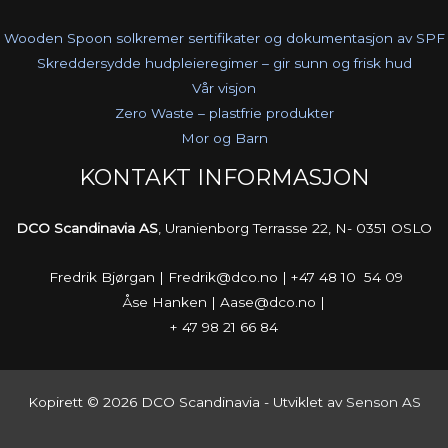
Wooden Spoon solkremer sertifikater og dokumentasjon av SPF
Skreddersydde hudpleieregimer – gir sunn og frisk hud
Vår visjon
Zero Waste – plastfrie produkter
Mor og Barn
KONTAKT INFORMASJON
DCO Scandinavia AS
, Uranienborg Terrasse 22, N- 0351 OSLO
Fredrik Bjørgan | Fredrik@dco.no | +47 48 10 54 09
Åse Hanken | Aase@dco.no |
+ 47 98 21 66 84
Kopirett © 2026 DCO Scandinavia - Utviklet av
Senson AS