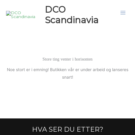
Hopp
DCO
rett
Scandinavia
til
innholdet
Store ting venter i horisonten
Noe stort er i emning! Butikken vår er under arbeid og lanseres
snart!
HVA SER DU ETTER?