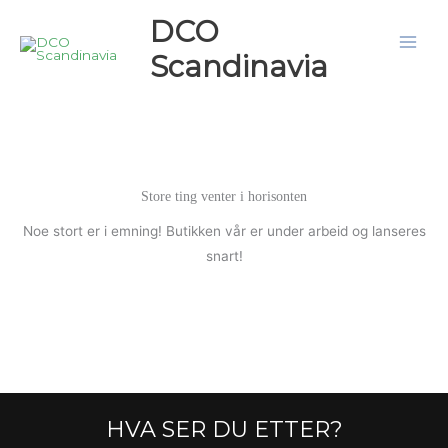
Hopp
DCO
rett
Scandinavia
til
innholdet
Store ting venter i horisonten
Noe stort er i emning! Butikken vår er under arbeid og lanseres
snart!
HVA SER DU ETTER?