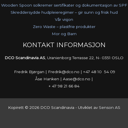
Wooden Spoon solkremer sertifikater og dokumentasjon av SPF
Skreddersydde hudpleieregimer – gir sunn og frisk hud
Vår visjon
Zero Waste – plastfrie produkter
Mor og Barn
KONTAKT INFORMASJON
DCO Scandinavia AS
, Uranienborg Terrasse 22, N- 0351 OSLO
Fredrik Bjørgan | Fredrik@dco.no | +47 48 10 54 09
Åse Hanken | Aase@dco.no |
+ 47 98 21 66 84
Kopirett © 2026 DCO Scandinavia - Utviklet av
Senson AS