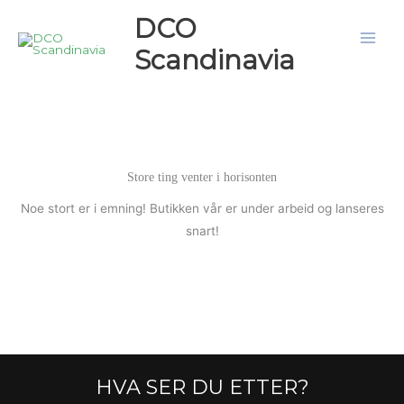
Hopp
DCO
rett
Scandinavia
til
innholdet
Store ting venter i horisonten
Noe stort er i emning! Butikken vår er under arbeid og lanseres
snart!
HVA SER DU ETTER?