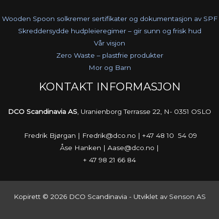
Wooden Spoon solkremer sertifikater og dokumentasjon av SPF
Skreddersydde hudpleieregimer – gir sunn og frisk hud
Vår visjon
Zero Waste – plastfrie produkter
Mor og Barn
KONTAKT INFORMASJON
DCO Scandinavia AS
, Uranienborg Terrasse 22, N- 0351 OSLO
Fredrik Bjørgan | Fredrik@dco.no | +47 48 10 54 09
Åse Hanken | Aase@dco.no |
+ 47 98 21 66 84
Kopirett © 2026 DCO Scandinavia - Utviklet av
Senson AS