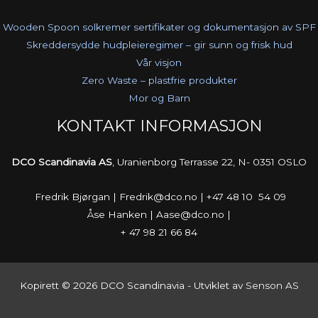
Wooden Spoon solkremer sertifikater og dokumentasjon av SPF
Skreddersydde hudpleieregimer – gir sunn og frisk hud
Vår visjon
Zero Waste – plastfrie produkter
Mor og Barn
KONTAKT INFORMASJON
DCO Scandinavia AS
, Uranienborg Terrasse 22, N- 0351 OSLO
Fredrik Bjørgan | Fredrik@dco.no | +47 48 10 54 09
Åse Hanken | Aase@dco.no |
+ 47 98 21 66 84
Kopirett © 2026 DCO Scandinavia - Utviklet av
Senson AS