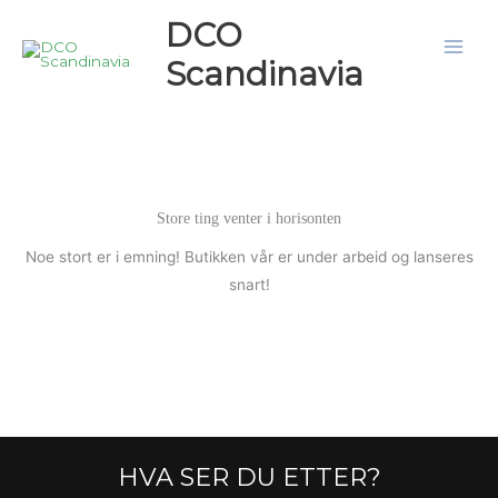
Hopp
DCO
rett
Scandinavia
til
innholdet
Store ting venter i horisonten
Noe stort er i emning! Butikken vår er under arbeid og lanseres
snart!
HVA SER DU ETTER?