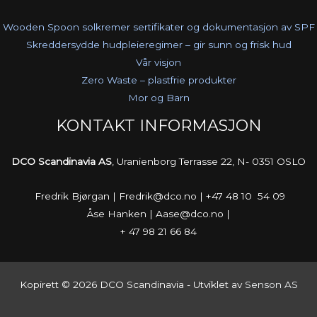
Wooden Spoon solkremer sertifikater og dokumentasjon av SPF
Skreddersydde hudpleieregimer – gir sunn og frisk hud
Vår visjon
Zero Waste – plastfrie produkter
Mor og Barn
KONTAKT INFORMASJON
DCO Scandinavia AS
, Uranienborg Terrasse 22, N- 0351 OSLO
Fredrik Bjørgan | Fredrik@dco.no | +47 48 10 54 09
Åse Hanken | Aase@dco.no |
+ 47 98 21 66 84
Kopirett © 2026 DCO Scandinavia - Utviklet av
Senson AS