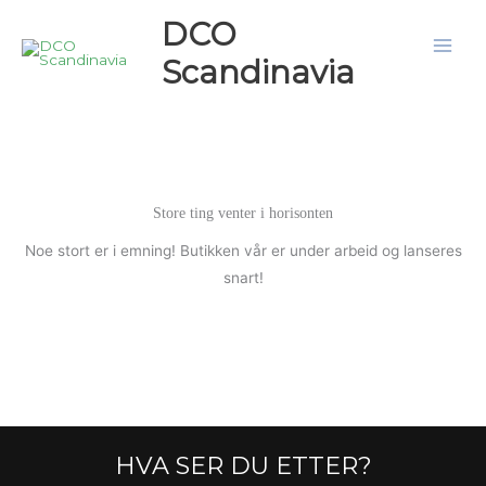
Hopp
DCO
rett
Scandinavia
til
innholdet
Store ting venter i horisonten
Noe stort er i emning! Butikken vår er under arbeid og lanseres
snart!
HVA SER DU ETTER?