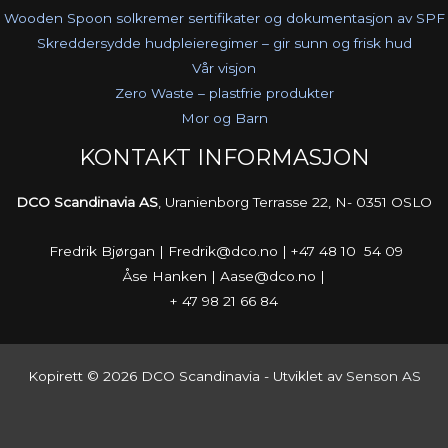
Wooden Spoon solkremer sertifikater og dokumentasjon av SPF
Skreddersydde hudpleieregimer – gir sunn og frisk hud
Vår visjon
Zero Waste – plastfrie produkter
Mor og Barn
KONTAKT INFORMASJON
DCO Scandinavia AS
, Uranienborg Terrasse 22, N- 0351 OSLO
Fredrik Bjørgan | Fredrik@dco.no | +47 48 10 54 09
Åse Hanken | Aase@dco.no |
+ 47 98 21 66 84
Kopirett © 2026 DCO Scandinavia - Utviklet av
Senson AS