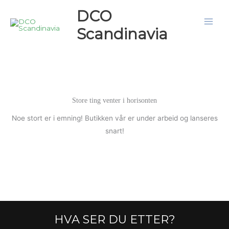
Hopp
DCO
rett
Scandinavia
til
innholdet
Store ting venter i horisonten
Noe stort er i emning! Butikken vår er under arbeid og lanseres
snart!
HVA SER DU ETTER?