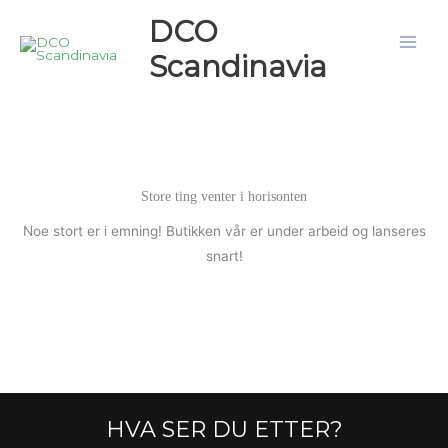
Hopp
DCO
rett
Scandinavia
til
innholdet
Store ting venter i horisonten
Noe stort er i emning! Butikken vår er under arbeid og lanseres
snart!
HVA SER DU ETTER?