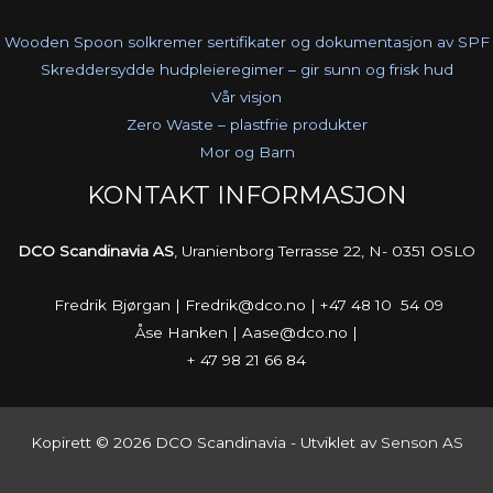
Wooden Spoon solkremer sertifikater og dokumentasjon av SPF
Skreddersydde hudpleieregimer – gir sunn og frisk hud
Vår visjon
Zero Waste – plastfrie produkter
Mor og Barn
KONTAKT INFORMASJON
DCO Scandinavia AS
, Uranienborg Terrasse 22, N- 0351 OSLO
Fredrik Bjørgan | Fredrik@dco.no | +47 48 10 54 09
Åse Hanken | Aase@dco.no |
+ 47 98 21 66 84
Kopirett © 2026 DCO Scandinavia - Utviklet av
Senson AS