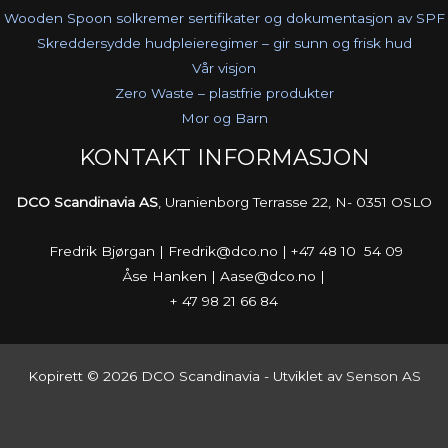
Wooden Spoon solkremer sertifikater og dokumentasjon av SPF
Skreddersydde hudpleieregimer – gir sunn og frisk hud
Vår visjon
Zero Waste – plastfrie produkter
Mor og Barn
KONTAKT INFORMASJON
DCO Scandinavia AS
, Uranienborg Terrasse 22, N- 0351 OSLO
Fredrik Bjørgan | Fredrik@dco.no | +47 48 10 54 09
Åse Hanken | Aase@dco.no |
+ 47 98 21 66 84
Kopirett © 2026 DCO Scandinavia - Utviklet av
Senson AS