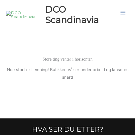
Hopp
DCO
rett
Scandinavia
til
innholdet
Store ting venter i horisonten
Noe stort er i emning! Butikken vår er under arbeid og lanseres
snart!
HVA SER DU ETTER?