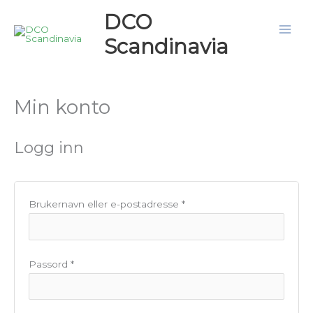
Hopp
DCO
rett
Scandinavia
til
innholdet
Min konto
Påkrevd
Påkrevd
Logg inn
Brukernavn eller e-postadresse
*
Passord
*