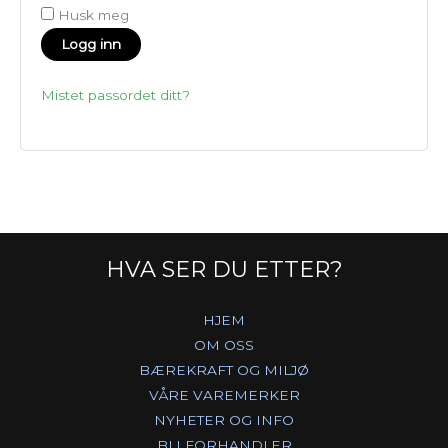
Husk meg
Logg inn
Mistet passordet ditt?
HVA SER DU ETTER?
HJEM
OM OSS
BÆREKRAFT OG MILJØ
VÅRE VAREMERKER
NYHETER OG INFO
BLI FORHANDLER