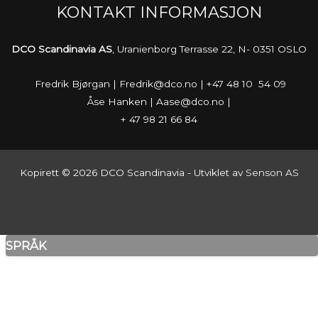
KONTAKT INFORMASJON
DCO Scandinavia AS
, Uranienborg Terrasse 22, N- 0351 OSLO
Fredrik Bjørgan | Fredrik@dco.no | +47 48 10 54 09
Åse Hanken | Aase@dco.no |
+ 47 98 21 66 84
Kopirett © 2026 DCO Scandinavia - Utviklet av
Senson AS
SPRÅK