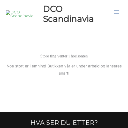
Hopp
DCO
rett
Scandinavia
til
innholdet
Store ting venter i horisonten
Noe stort er i emning! Butikken vår er under arbeid og lanseres
snart!
HVA SER DU ETTER?