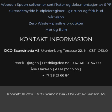
Wooden Spoon solkremer sertifikater og dokumentasjon av SPF
Skreddersydde hudpleieregimer – gir sunn og frisk hud
Vår visjon
Zero Waste – plastfrie produkter
Mor og Barn
KONTAKT INFORMASJON
DCO Scandinavia AS
, Uranienborg Terrasse 22, N- 0351 OSLO
Fredrik Bjørgan | Fredrik@dco.no | +47 48 10 54 09
Åse Hanken | Aase@dco.no |
+ 47 98 21 66 84
Kopirett © 2026 DCO Scandinavia - Utviklet av
Senson AS