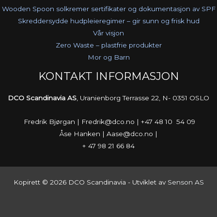
Wooden Spoon solkremer sertifikater og dokumentasjon av SPF
Skreddersydde hudpleieregimer – gir sunn og frisk hud
Vår visjon
Zero Waste – plastfrie produkter
Mor og Barn
KONTAKT INFORMASJON
DCO Scandinavia AS
, Uranienborg Terrasse 22, N- 0351 OSLO
Fredrik Bjørgan | Fredrik@dco.no | +47 48 10 54 09
Åse Hanken | Aase@dco.no |
+ 47 98 21 66 84
Kopirett © 2026 DCO Scandinavia - Utviklet av
Senson AS