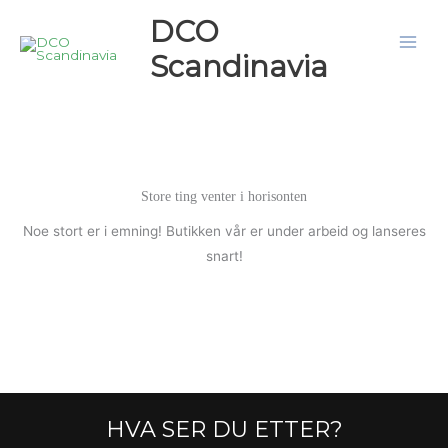
Hopp
DCO
rett
Scandinavia
til
innholdet
Store ting venter i horisonten
Noe stort er i emning! Butikken vår er under arbeid og lanseres
snart!
HVA SER DU ETTER?