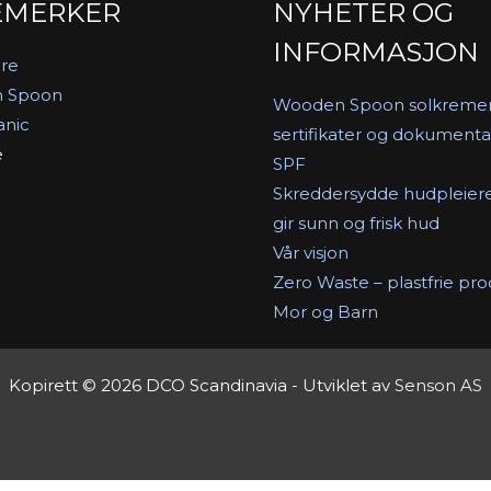
EMERKER
NYHETER OG
INFORMASJON
re
 Spoon
Wooden Spoon solkreme
anic
sertifikater og dokumenta
e
SPF
Skreddersydde hudpleier
gir sunn og frisk hud
Vår visjon
Zero Waste – plastfrie pr
Mor og Barn
Kopirett © 2026 DCO Scandinavia - Utviklet av
Senson AS