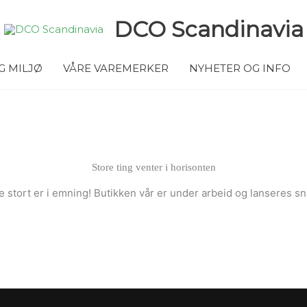
DCO Scandinavia
G MILJØ
VÅRE VAREMERKER
NYHETER OG INFO
Store ting venter i horisonten
 stort er i emning! Butikken vår er under arbeid og lanseres sn