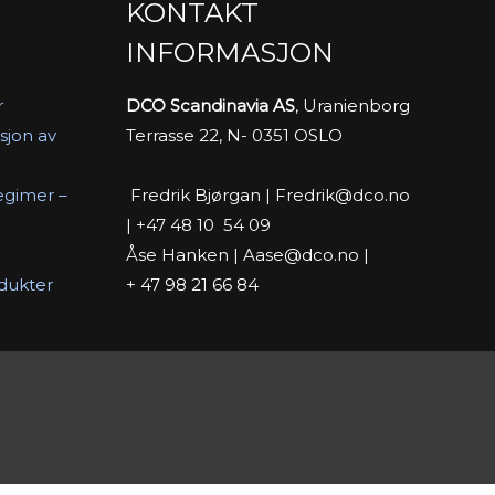
KONTAKT
INFORMASJON
r
DCO Scandinavia AS
, Uranienborg
sjon av
Terrasse 22, N- 0351 OSLO
Fredrik Bjørgan | Fredrik@dco.no
egimer –
| +47 48 10 54 09
Åse Hanken | Aase@dco.no |
+ 47 98 21 66 84
odukter