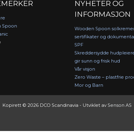
EMERKER
NYHETER OG
INFORMASJON
re
 Spoon
Wooden Spoon solkreme
anic
sertifikater og dokumenta
e
SPF
Skreddersydde hudpleier
gir sunn og frisk hud
Vår visjon
Zero Waste – plastfrie pr
Mor og Barn
Kopirett © 2026 DCO Scandinavia - Utviklet av
Senson AS