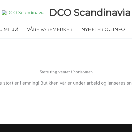
DCO Scandinavia
G MILJØ
VÅRE VAREMERKER
NYHETER OG INFO
Store ting venter i horisonten
 stort er i emning! Butikken vår er under arbeid og lanseres sn