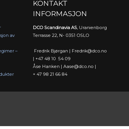
KONTAKT
INFORMASJON
r
DCO Scandinavia AS
, Uranienborg
sjon av
Terrasse 22, N- 0351 OSLO
Fredrik Bjørgan | Fredrik@dco.no
egimer –
| +47 48 10 54 09
Åse Hanken | Aase@dco.no |
+ 47 98 21 66 84
odukter