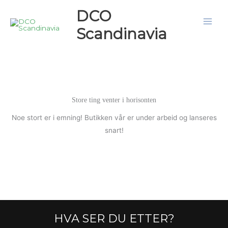
Hopp
DCO
rett
Scandinavia
til
innholdet
Store ting venter i horisonten
Noe stort er i emning! Butikken vår er under arbeid og lanseres
snart!
HVA SER DU ETTER?