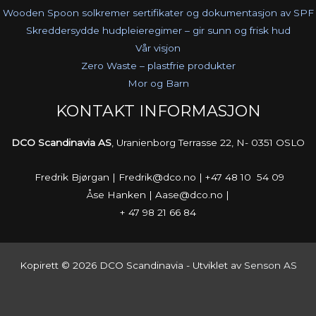
Wooden Spoon solkremer sertifikater og dokumentasjon av SPF
Skreddersydde hudpleieregimer – gir sunn og frisk hud
Vår visjon
Zero Waste – plastfrie produkter
Mor og Barn
KONTAKT INFORMASJON
DCO Scandinavia AS
, Uranienborg Terrasse 22, N- 0351 OSLO
Fredrik Bjørgan | Fredrik@dco.no | +47 48 10 54 09
Åse Hanken | Aase@dco.no |
+ 47 98 21 66 84
Kopirett © 2026 DCO Scandinavia - Utviklet av
Senson AS