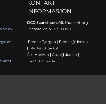
KONTAKT
INFORMASJON
r
DCO Scandinavia AS
, Uranienborg
sjon av
Terrasse 22, N- 0351 OSLO
Fredrik Bjørgan | Fredrik@dco.no
egimer –
| +47 48 10 54 09
Åse Hanken | Aase@dco.no |
+ 47 98 21 66 84
odukter