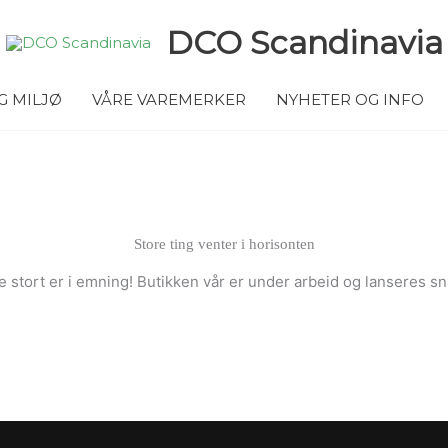
DCO Scandinavia
G MILJØ
VÅRE VAREMERKER
NYHETER OG INFO
Store ting venter i horisonten
 stort er i emning! Butikken vår er under arbeid og lanseres sn