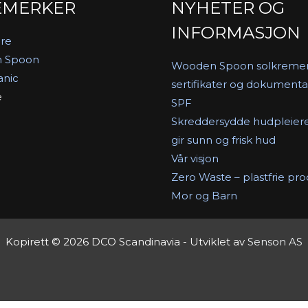
EMERKER
NYHETER OG
INFORMASJON
re
 Spoon
Wooden Spoon solkreme
anic
sertifikater og dokumenta
e
SPF
Skreddersydde hudpleier
gir sunn og frisk hud
Vår visjon
Zero Waste – plastfrie pr
Mor og Barn
Kopirett © 2026 DCO Scandinavia - Utviklet av
Senson AS