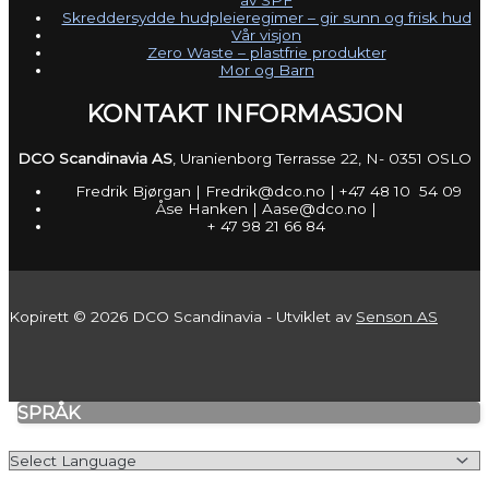
Skreddersydde hudpleieregimer – gir sunn og frisk hud
Vår visjon
Zero Waste – plastfrie produkter
Mor og Barn
KONTAKT INFORMASJON
DCO Scandinavia AS
, Uranienborg Terrasse 22, N- 0351 OSLO
Fredrik Bjørgan | Fredrik@dco.no | +47 48 10 54 09
Åse Hanken | Aase@dco.no |
+ 47 98 21 66 84
Kopirett © 2026 DCO Scandinavia - Utviklet av
Senson AS
SPRÅK