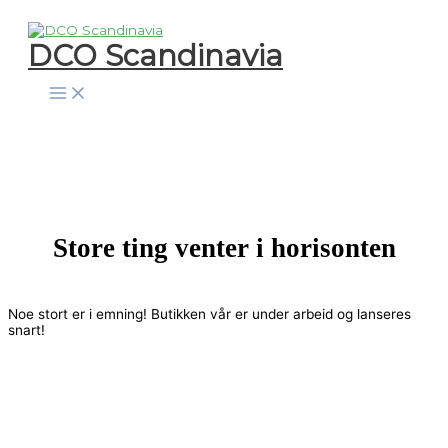
Hopp
rett
DCO Scandinavia
til
innholdet
Store ting venter i horisonten
Noe stort er i emning! Butikken vår er under arbeid og lanseres
snart!