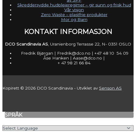
Skreddersydde hudpleieregimer – gir sunn og frisk hud
Vår visjon
Zero Waste – plastfrie produkter
Mor og Barn
KONTAKT INFORMASJON
DCO Scandinavia AS
, Uranienborg Terrasse 22, N- 0351 OSLO
Fredrik Bjørgan | Fredrik@dco.no | +47 48 10 54 09
Åse Hanken | Aase@dco.no |
+ 47 98 21 66 84
Kopirett © 2026 DCO Scandinavia - Utviklet av
Senson AS
SPRÅK