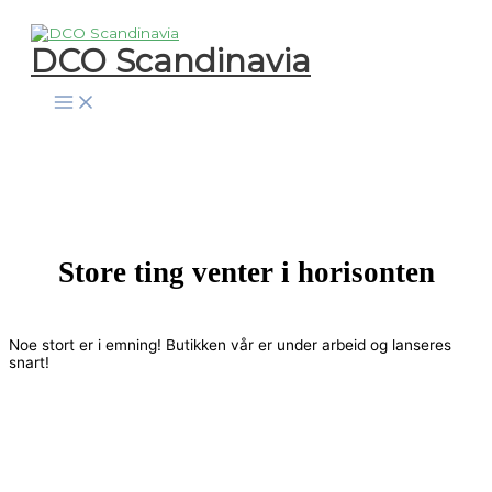
Hopp
rett
DCO Scandinavia
til
innholdet
Store ting venter i horisonten
Noe stort er i emning! Butikken vår er under arbeid og lanseres
snart!