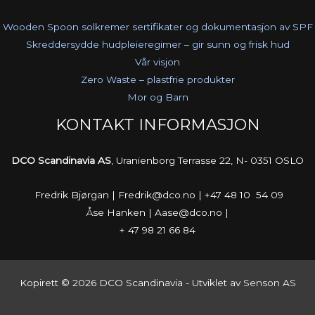
Wooden Spoon solkremer sertifikater og dokumentasjon av SPF
Skreddersydde hudpleieregimer – gir sunn og frisk hud
Vår visjon
Zero Waste – plastfrie produkter
Mor og Barn
KONTAKT INFORMASJON
DCO Scandinavia AS
, Uranienborg Terrasse 22, N- 0351 OSLO
Fredrik Bjørgan | Fredrik@dco.no | +47 48 10 54 09
Åse Hanken | Aase@dco.no |
+ 47 98 21 66 84
Kopirett © 2026 DCO Scandinavia - Utviklet av
Senson AS