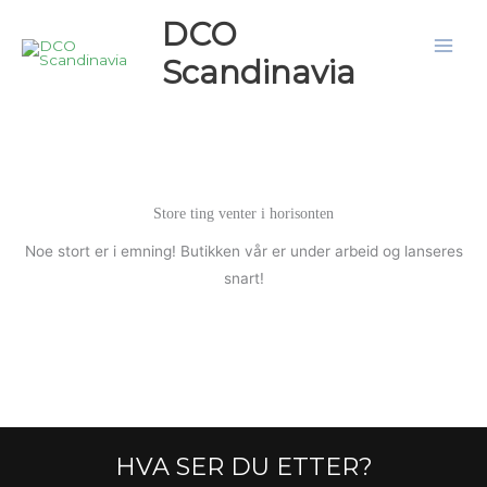
Hopp
DCO
rett
Scandinavia
til
innholdet
Store ting venter i horisonten
Noe stort er i emning! Butikken vår er under arbeid og lanseres
snart!
HVA SER DU ETTER?