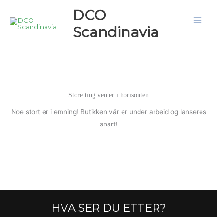
Hopp
DCO
rett
Scandinavia
til
innholdet
Store ting venter i horisonten
Noe stort er i emning! Butikken vår er under arbeid og lanseres
snart!
HVA SER DU ETTER?