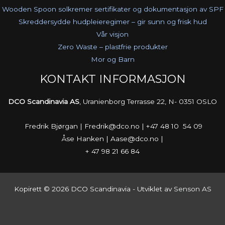
Wooden Spoon solkremer sertifikater og dokumentasjon av SPF
Skreddersydde hudpleieregimer – gir sunn og frisk hud
Vår visjon
Zero Waste – plastfrie produkter
Mor og Barn
KONTAKT INFORMASJON
DCO Scandinavia AS
, Uranienborg Terrasse 22, N- 0351 OSLO
Fredrik Bjørgan | Fredrik@dco.no | +47 48 10 54 09
Åse Hanken | Aase@dco.no |
+ 47 98 21 66 84
Kopirett © 2026 DCO Scandinavia - Utviklet av
Senson AS