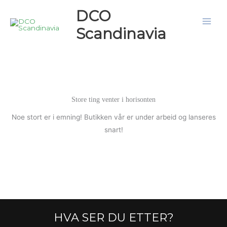
Hopp
DCO
rett
Scandinavia
til
innholdet
Store ting venter i horisonten
Noe stort er i emning! Butikken vår er under arbeid og lanseres
snart!
HVA SER DU ETTER?