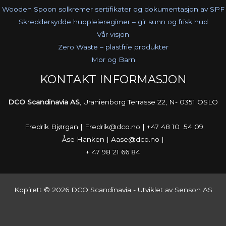
Wooden Spoon solkremer sertifikater og dokumentasjon av SPF
Skreddersydde hudpleieregimer – gir sunn og frisk hud
Vår visjon
Zero Waste – plastfrie produkter
Mor og Barn
KONTAKT INFORMASJON
DCO Scandinavia AS
, Uranienborg Terrasse 22, N- 0351 OSLO
Fredrik Bjørgan | Fredrik@dco.no | +47 48 10 54 09
Åse Hanken | Aase@dco.no |
+ 47 98 21 66 84
Kopirett © 2026 DCO Scandinavia - Utviklet av
Senson AS