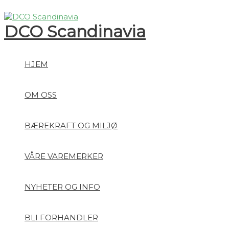
Hopp
rett
DCO Scandinavia
til
innholdet
HJEM
OM OSS
BÆREKRAFT OG MILJØ
VÅRE VAREMERKER
NYHETER OG INFO
BLI FORHANDLER