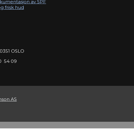
okumentasjon av SPF
g frisk hud
- 0351 OSLO
10 54 09
nson AS