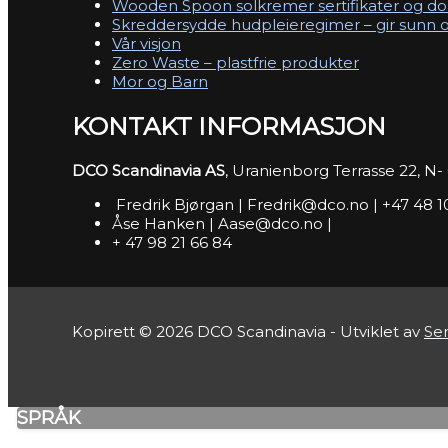
Wooden Spoon solkremer sertifikater og d
Skreddersydde hudpleieregimer – gir sunn o
Vår visjon
Zero Waste – plastfrie produkter
Mor og Barn
KONTAKT INFORMASJON
DCO Scandinavia AS
, Uranienborg Terrasse 22, N
Fredrik Bjørgan | Fredrik@dco.no | +47 48 
Åse Hanken | Aase@dco.no |
+ 47 98 21 66 84
Kopirett © 2026 DCO Scandinavia - Utviklet av
Se
SPRÅK